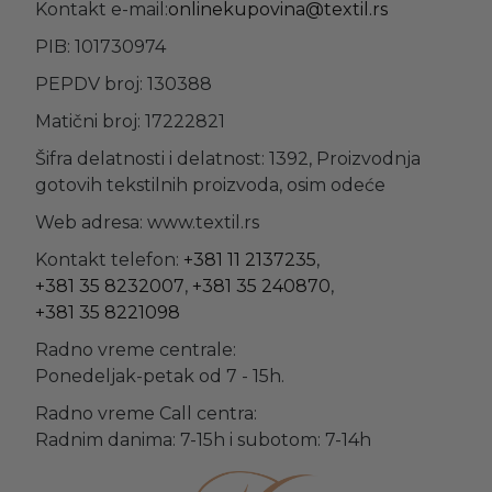
Kontakt e-mail:
onlinekupovina@textil.rs
PIB: 101730974
PEPDV broj: 130388
Matični broj: 17222821
Šifra delatnosti i delatnost: 1392, Proizvodnja
gotovih tekstilnih proizvoda, osim odeće
Web adresa: www.textil.rs
Kontakt telefon:
+381 11 2137235
,
+381 35 8232007
,
+381 35 240870
,
+381 35 8221098
Radno vreme centrale:
Ponedeljak-petak od 7 - 15h.
Radno vreme Call centra:
Radnim danima: 7-15h i subotom: 7-14h