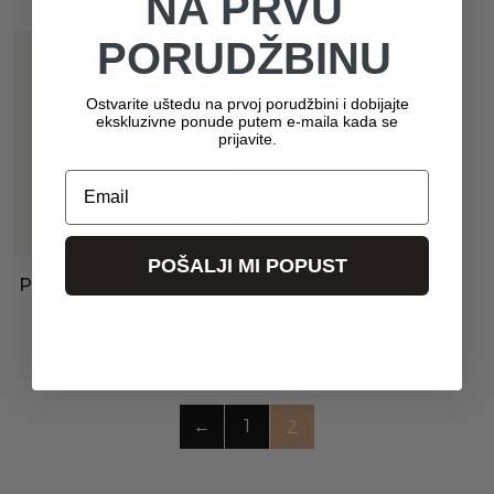
NA PRVU
PORUDŽBINU
Ostvarite uštedu na prvoj porudžbini i dobijajte
ekskluzivne ponude putem e-maila kada se
prijavite.
Email
POŠALJI MI POPUST
Podmetač od trevire 06
385
RSD
←
1
2