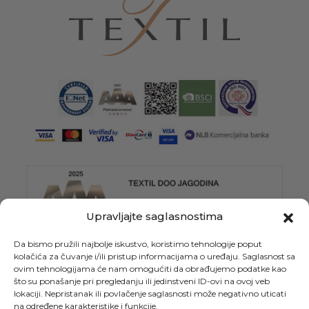
Upravljajte saglasnostima
Da bismo pružili najbolje iskustvo, koristimo tehnologije poput
kolačića za čuvanje i/ili pristup informacijama o uređaju. Saglasnost sa
ovim tehnologijama će nam omogućiti da obrađujemo podatke kao
što su ponašanje pri pregledanju ili jedinstveni ID-ovi na ovoj veb
lokaciji. Nepristanak ili povlačenje saglasnosti može negativno uticati
na određene karakteristike i funkcije.