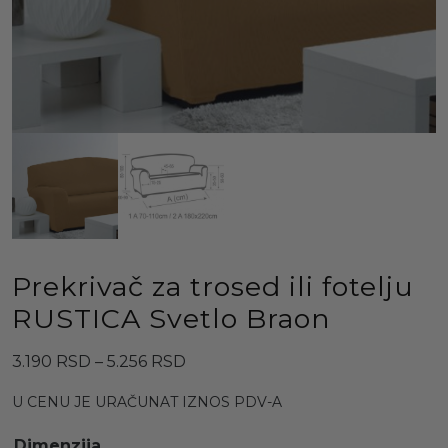
Prekrivač za trosed ili fotelju
RUSTICA Svetlo Braon
Raspon
3.190
RSD
–
5.256
RSD
cena:
U CENU JE URAČUNAT IZNOS PDV-A
od
3.190 RSD
Dimenzija