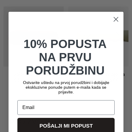
10% POPUSTA
NA PRVU
PORUDŽBINU
Valjkasto jastuče
Zaštita od promaje za
GLORIA BORDO
prozore i vrata 06
Ostvarite uštedu na prvoj porudžbini i dobijajte
ekskluzivne ponude putem e-maila kada se
1.390
RSD
490
RSD
prijavite.
Email
PROIZVODI
POŠALJI MI POPUST
Spavaća soba