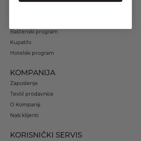
Dnevna soba
Kuhinja
Baštenski program
Kupatilo
Hotelski program
KOMPANIJA
Zaposlenje
Textil prodavnice
O Kompaniji
Naši klijenti
KORISNIČKI SERVIS