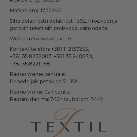
PEPDV broj: 130388
Matični broj: 17222821
Šifra delatnosti i delatnost: 1392, Proizvodnja
gotovih tekstilnih proizvoda, osim odeće
Web adresa: www.textil.rs
Kontakt telefon:
+381 11 2137235
,
+381 35 8232007
,
+381 35 240870
,
+381 35 8221098
Radno vreme centrale:
Ponedeljak-petak od 7 - 15h.
Radno vreme Call centra:
Radnim danima: 7-15h i subotom: 7-14h