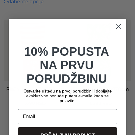
Odaberite opcije
10% POPUSTA
NA PRVU
PORUDŽBINU
Plažni peškir 70x170cm
Plažni peškir 70x170cm
Ostvarite uštedu na prvoj porudžbini i dobijajte
dezen 05
dezen 08
ekskluzivne ponude putem e-maila kada se
prijavite.
1.690
RSD
1.690
RSD
Email