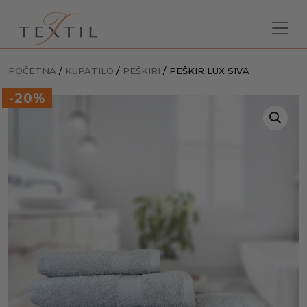
POČETNA
/
KUPATILO
/
PEŠKIRI
/ PEŠKIR LUX SIVA
-20%