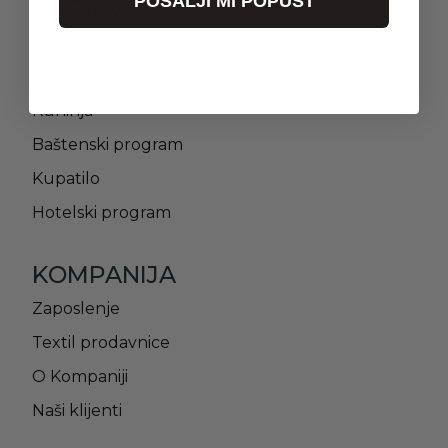
POŠALJI MI POPUST
PROIZVODI
Spavaća soba
Dnevna soba
Kuhinja
Baštenski program
Kupatilo
Hotelski program
KOMPANIJA
Zaposlenje
Textil prodavnice
O Kompaniji
Naši klijenti