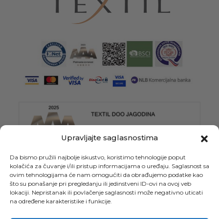
Upravljajte saglasnostima
Da bismo pružili najbolje iskustvo, koristimo tehnologije poput
kolačića za čuvanje i/ili pristup informacijama o uređaju. Saglasnost sa
ovim tehnologijama će nam omogućiti da obrađujemo podatke kao
što su ponašanje pri pregledanju ili jedinstveni ID-ovi na ovoj veb
lokaciji. Nepristanak ili povlačenje saglasnosti može negativno uticati
na određene karakteristike i funkcije.