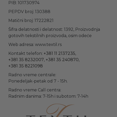
PIB: 101730974
PEPDV broj: 130388
Matični broj: 17222821
Šifra delatnosti i delatnost: 1392, Proizvodnja
gotovih tekstilnih proizvoda, osim odeće
Web adresa: www.textil.rs
Kontakt telefon:
+381 11 2137235
,
+381 35 8232007
,
+381 35 240870
,
+381 35 8221098
Radno vreme centrale:
Ponedeljak-petak od 7 - 15h.
Radno vreme Call centra:
Radnim danima: 7-15h i subotom: 7-14h