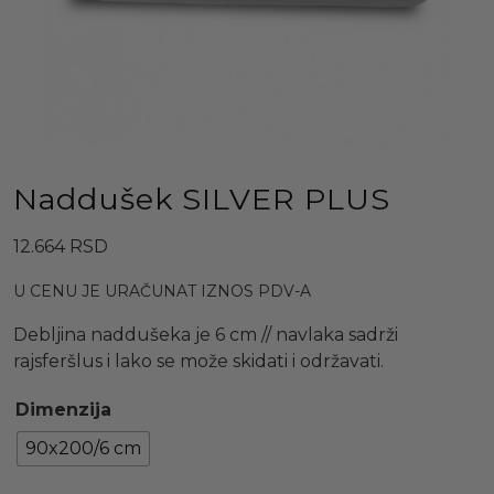
Naddušek SILVER PLUS
12.664
RSD
U CENU JE URAČUNAT IZNOS PDV-A
Debljina naddušeka je 6 cm // navlaka sadrži
rajsferšlus i lako se može skidati i održavati.
Dimenzija
90x200/6 cm