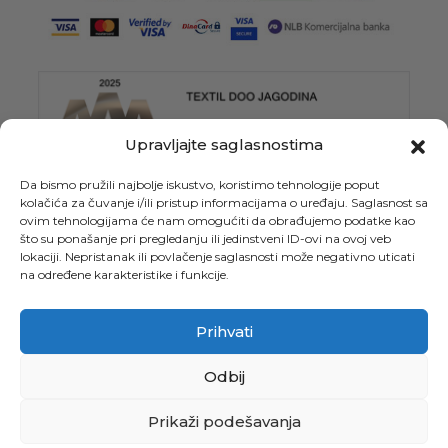
Upravljajte saglasnostima
Da bismo pružili najbolje iskustvo, koristimo tehnologije poput
kolačića za čuvanje i/ili pristup informacijama o uređaju. Saglasnost sa
ovim tehnologijama će nam omogućiti da obrađujemo podatke kao
što su ponašanje pri pregledanju ili jedinstveni ID-ovi na ovoj veb
lokaciji. Nepristanak ili povlačenje saglasnosti može negativno uticati
na određene karakteristike i funkcije.
Prihvati
Odbij
Prikaži podešavanja