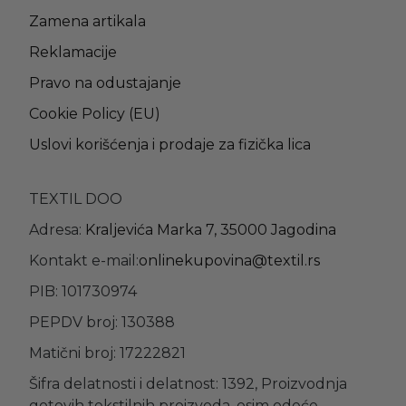
Zamena artikala
Reklamacije
Pravo na odustajanje
Cookie Policy (EU)
Uslovi korišćenja i prodaje za fizička lica
TEXTIL DOO
Adresa:
Kraljevića Marka 7, 35000 Jagodina
Kontakt e-mail:
onlinekupovina@textil.rs
PIB: 101730974
PEPDV broj: 130388
Matični broj: 17222821
Šifra delatnosti i delatnost: 1392, Proizvodnja
gotovih tekstilnih proizvoda, osim odeće