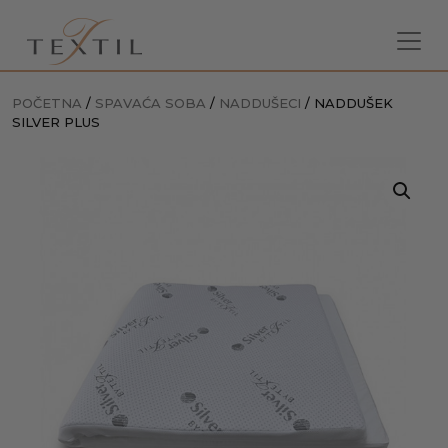
POČETNA
/
SPAVAĆA SOBA
/
NADDUŠECI
/ NADDUŠEK
SILVER PLUS