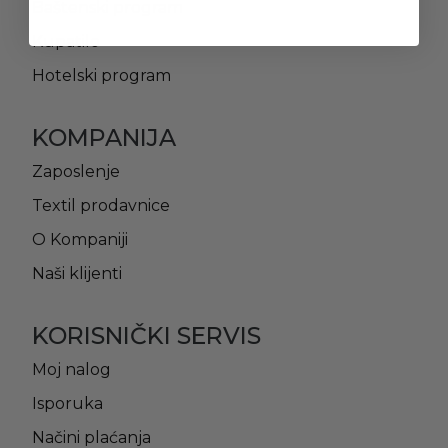
Baštenski program
Kupatilo
Hotelski program
KOMPANIJA
Zaposlenje
Textil prodavnice
O Kompaniji
Naši klijenti
KORISNIČKI SERVIS
Moj nalog
Isporuka
Načini plaćanja