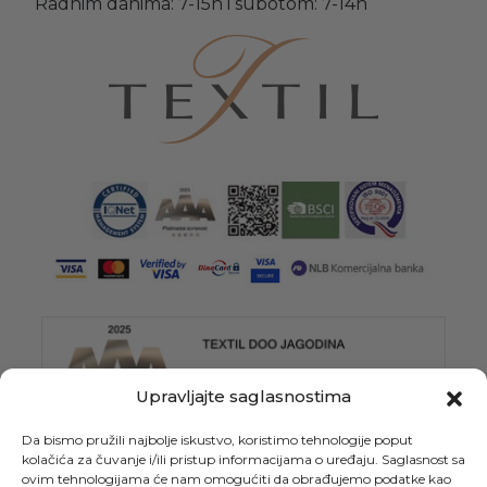
Radnim danima: 7-15h i subotom: 7-14h
Upravljajte saglasnostima
Da bismo pružili najbolje iskustvo, koristimo tehnologije poput
kolačića za čuvanje i/ili pristup informacijama o uređaju. Saglasnost sa
ovim tehnologijama će nam omogućiti da obrađujemo podatke kao