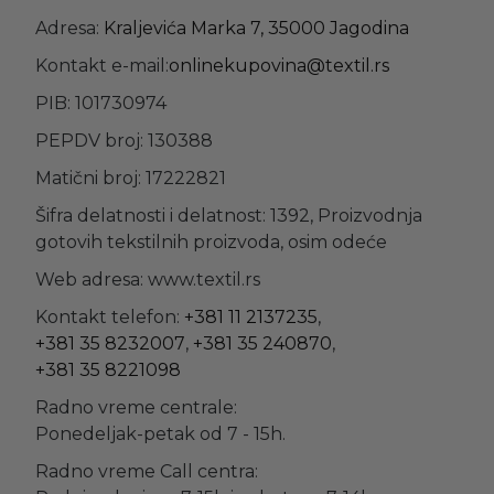
Adresa:
Kraljevića Marka 7, 35000 Jagodina
Kontakt e-mail:
onlinekupovina@textil.rs
PIB: 101730974
PEPDV broj: 130388
Matični broj: 17222821
Šifra delatnosti i delatnost: 1392, Proizvodnja
gotovih tekstilnih proizvoda, osim odeće
Web adresa: www.textil.rs
Kontakt telefon:
+381 11 2137235
,
+381 35 8232007
,
+381 35 240870
,
+381 35 8221098
Radno vreme centrale:
Ponedeljak-petak od 7 - 15h.
Radno vreme Call centra: