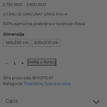
Raspon
2.750
RSD
–
3.850
RSD
cena:
U CENU JE URAČUNAT IZNOS PDV-A
od
2.750 RSD
100% pamučna posteljina iz kolekcije Royal
do
3.850 RSD
Dimenzija
140x200 cm
200x200 cm
Količina
Dodaj u korpu
Šifra proizvoda:
8010175-01
Kategorije:
Posteljine
,
Spavaća soba
Opis