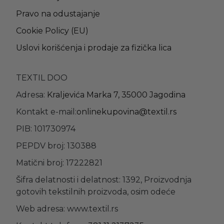
Pravo na odustajanje
Cookie Policy (EU)
Uslovi korišćenja i prodaje za fizička lica
TEXTIL DOO
Adresa:
Kraljevića Marka 7, 35000 Jagodina
Kontakt e-mail:
onlinekupovina@textil.rs
PIB: 101730974
PEPDV broj: 130388
Matični broj: 17222821
Šifra delatnosti i delatnost: 1392, Proizvodnja
gotovih tekstilnih proizvoda, osim odeće
Web adresa: www.textil.rs