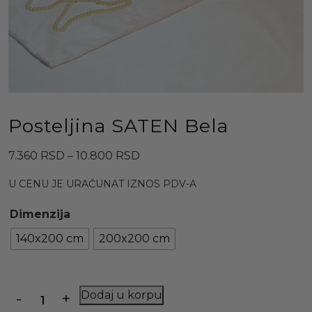
Posteljina SATEN Bela
Raspon
7.360
RSD
–
10.800
RSD
cena:
U CENU JE URAČUNAT IZNOS PDV-A
od
7.360 RSD
Dimenzija
do
140x200 cm
200x200 cm
10.800 RSD
Količina
Dodaj u korpu