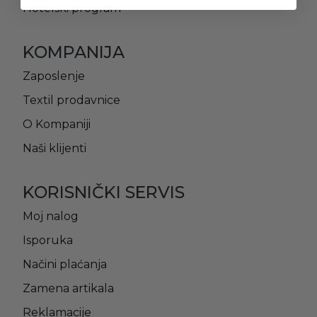
Hotelski program
KOMPANIJA
Zaposlenje
Textil prodavnice
O Kompaniji
Naši klijenti
KORISNIČKI SERVIS
Moj nalog
Isporuka
Načini plaćanja
Zamena artikala
Reklamacije