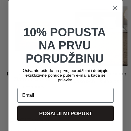
10% POPUSTA
NA PRVU
PORUDŽBINU
Ostvarite uštedu na prvoj porudžbini i dobijajte
Pojas sa magnetima –
Prekrivač GLORIA braon
ekskluzivne ponude putem e-maila kada se
Zlatno Runo Bež
prijavite.
Ras
3.950
RSD
–
5.690
RSD
1.272
RSD
cen
Email
od
3.9
do
5.6
POŠALJI MI POPUST
PROIZVODI
Spavaća soba