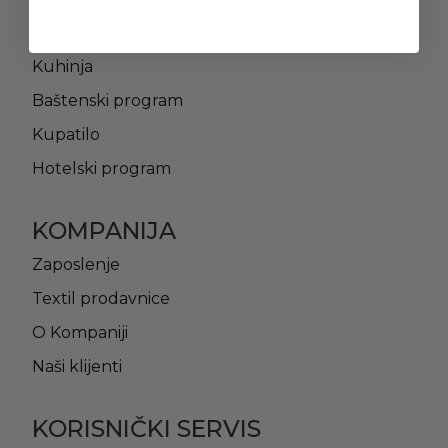
Dnevna soba
Kuhinja
Baštenski program
Kupatilo
Hotelski program
KOMPANIJA
Zaposlenje
Textil prodavnice
O Kompaniji
Naši klijenti
KORISNIČKI SERVIS