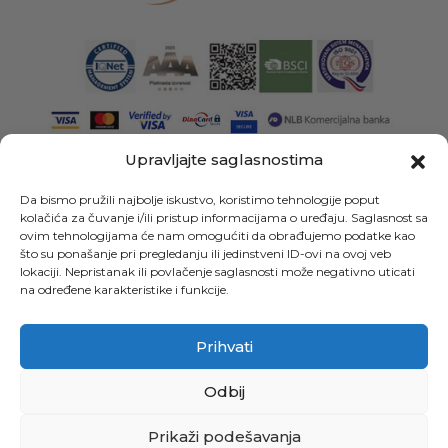
Upravljajte saglasnostima
Da bismo pružili najbolje iskustvo, koristimo tehnologije poput
kolačića za čuvanje i/ili pristup informacijama o uređaju. Saglasnost sa
ovim tehnologijama će nam omogućiti da obrađujemo podatke kao
što su ponašanje pri pregledanju ili jedinstveni ID-ovi na ovoj veb
lokaciji. Nepristanak ili povlačenje saglasnosti može negativno uticati
na određene karakteristike i funkcije.
Prihvati
Odbij
Prikaži podešavanja