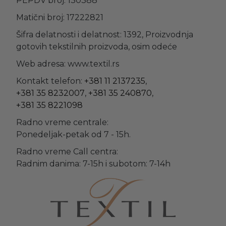
PEPDV broj: 130388
Matični broj: 17222821
Šifra delatnosti i delatnost: 1392, Proizvodnja
gotovih tekstilnih proizvoda, osim odeće
Web adresa: www.textil.rs
Kontakt telefon:
+381 11 2137235
,
+381 35 8232007
,
+381 35 240870
,
+381 35 8221098
Radno vreme centrale:
Ponedeljak-petak od 7 - 15h.
Radno vreme Call centra:
Radnim danima: 7-15h i subotom: 7-14h